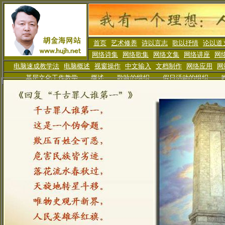
首页
艺术修养
诗以言志
歌以抒情
论以道
网络诗集
网络歌集
网络文集
网络讲座
网
电脑速成教学法
电脑概述
视窗操作
中文输入
文档制作
网络应用
网
基层文化工作教学
概述
歌咏的组织
假日活动
的组织